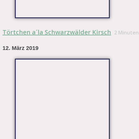
Törtchen a´la Schwarzwälder Kirsch
2
Minuten
12. März 2019