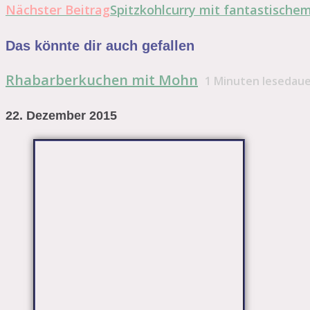
Artikel
Nächster Beitrag
Spitzkohlcurry mit fantastisch
ansehen
Das könnte dir auch gefallen
Rhabarberkuchen mit Mohn
1
Minuten lesedau
22. Dezember 2015