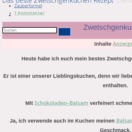
Das beste Zwetschgenkuchen Rezept
2
Minu
Zauberformel
Beitrags-
1 Kommentar
Website-
Kommentare:
Suche
Zwetschgenku
Diese
umschalten
Website
Anzeig
Inhalte
durchsuchen
Heute habe ich euch mein bestes Zwetschg
Er ist einer unserer Lieblingskuchen, denn wir lieb
enthalten.
Schokoladen-Balsam
Mit
verfeinert schme
Balsa
Ja, ich verwende auch im Kuchen meinen
Geschmack.