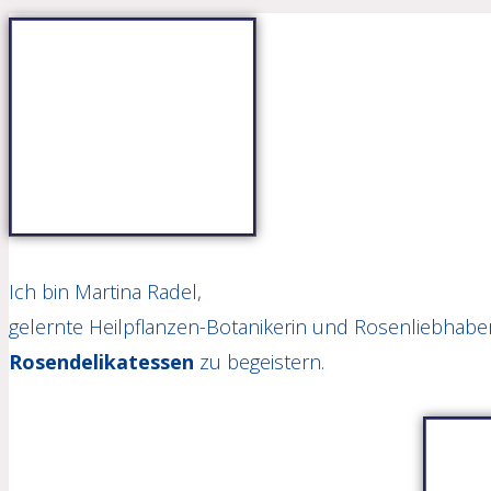
ein
Kommentieren
(optional)
ein
Ich bin Martina Radel,
gelernte Heilpflanzen-Botanikerin und Rosenliebhaber
Rosendelikatessen
zu begeistern.