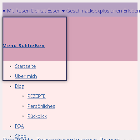
Zum
♥ Mit Rosen Delikat Essen ♥ Geschmacksexplosionen Erleben
Inhalt
springen
Menü
Schließen
Startseite
Über mich
Blog
REZEPTE
Persönliches
Rückblick
FQA
Shop