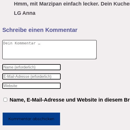
Hmm, mit Marzipan einfach lecker. Dein Kuche
LG Anna
Schreibe einen Kommentar
Kommentar
Gib
deinen
Gib
Namen
deine
Gib
oder
E-
deine
Name, E-Mail-Adresse und Website in diesem B
Benutzernamen
Mail-
Website-
zum
Adresse
URL
Kommentieren
zum
ein