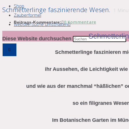
Shop
Schmetterlinge faszinierende Wesen.
1
Minut
Zauberformel
0 Kommentare
Beitrags-Kommentare:
Website-Suche umschalten
Schmetterli
Diese Website durchsuchen
Schmetterlinge faszinieren m
ihr Aussehen, die Leichtigkeit wie
und wie aus der manchmal “häßlichen” 
so ein filigranes Wesen
Im Botanischen Garten im Mün