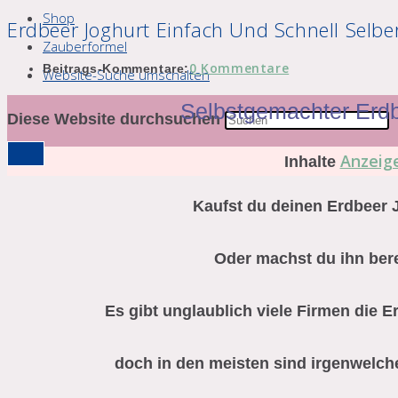
Shop
Erdbeer Joghurt Einfach Und Schnell Selb
Zauberformel
0 Kommentare
Beitrags-Kommentare:
Website-Suche umschalten
Selbstgemachter Erdb
Diese Website durchsuchen
Anzeig
Inhalte
Kaufst du deinen Erdbeer 
Oder machst du ihn bere
Es gibt unglaublich viele Firmen die E
doch in den meisten sind irgenwelche