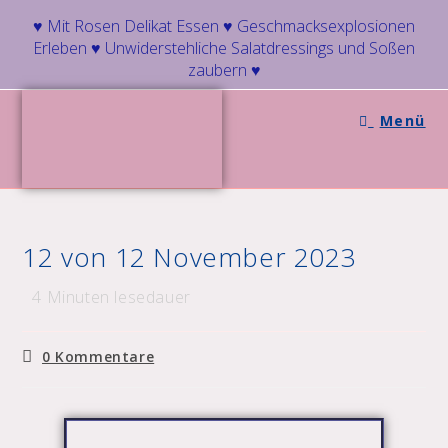
♥ Mit Rosen Delikat Essen ♥ Geschmacksexplosionen
Erleben ♥ Unwiderstehliche Salatdressings und Soßen
zaubern ♥
Menü
12 von 12 November 2023
4
Minuten lesedauer
0 Kommentare