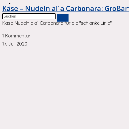
Website-
Käse – Nudeln al´a Carbonara: Großart
Suche
Diese
umschalten
Käse-Nudeln ala´ Carbonara für die "schlanke Linie"
Website
durchsuchen
1 Kommentar
17. Juli 2020