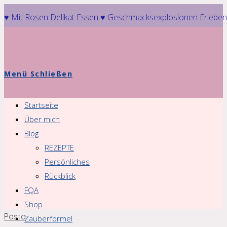
Zum
♥ Mit Rosen Delikat Essen ♥ Geschmacksexplosionen Erleben
Inhalt
springen
Menü
Schließen
Startseite
Über mich
Blog
REZEPTE
Persönliches
Rückblick
FQA
Shop
Pasta
Zauberformel