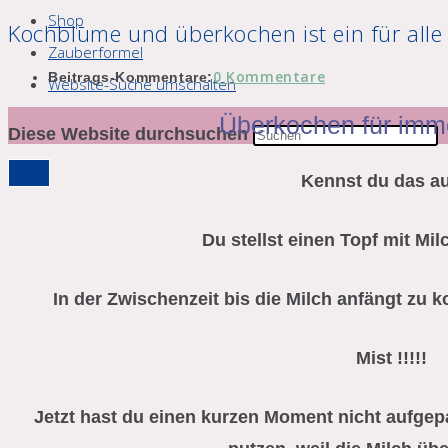
Shop
Kochblume und überkochen ist ein für alle 
Zauberformel
0 Kommentare
Beitrags-Kommentare:
Website-Suche umschalten
Überkochen für imme
Diese Website durchsuchen
Kennst du das a
Du stellst einen Topf mit Mil
In der Zwischenzeit bis die Milch anfängt zu k
Mist !!!!!
Jetzt hast du einen kurzen Moment nicht aufge