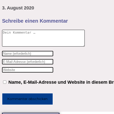
3. August 2020
Schreibe einen Kommentar
Kommentar
Gib
deinen
Gib
Namen
deine
Gib
oder
E-
deine
Name, E-Mail-Adresse und Website in diesem B
Benutzernamen
Mail-
Website-
zum
Adresse
URL
Kommentieren
zum
ein
ein
Kommentieren
(optional)