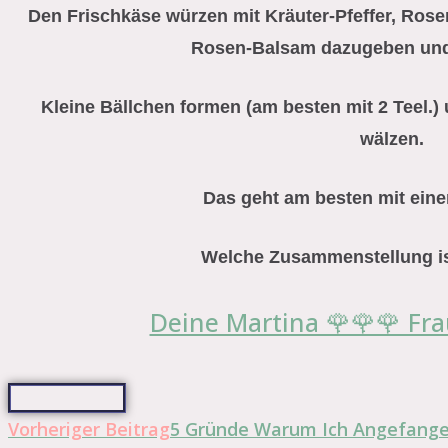
Den Frischkäse würzen mit Kräuter-Pfeffer, Rosen
Rosen-Balsam dazugeben und a
Kleine Bällchen formen (am besten mit 2 Teel.)
wälzen.
Das geht am besten mit eine
Welche Zusammenstellung ist 
Deine Martina 🌹🌹🌹 Fra
Weitere
Vorheriger Beitrag
5 Gründe Warum Ich Angefang