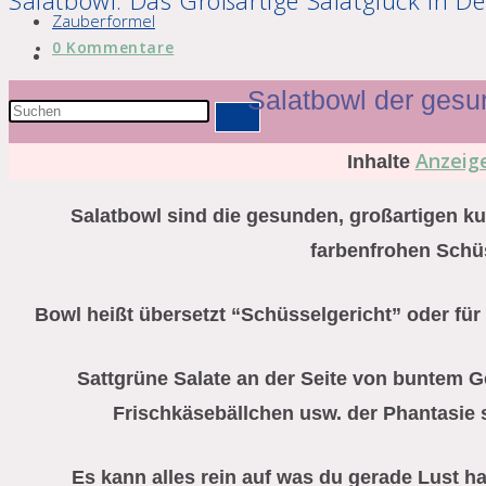
Salatbowl: Das Großartige Salatglück In De
Zauberformel
Beitrags-
0 Kommentare
Website-
Kommentare:
Suche
Salatbowl der gesu
Diese
umschalten
Website
Anzeig
Inhalte
durchsuchen
Salatbowl sind die gesunden, großartigen k
farbenfrohen Schü
Bowl heißt übersetzt “Schüsselgericht” oder für 
Sattgrüne Salate an der Seite von buntem 
Frischkäsebällchen usw. der Phantasie 
Es kann alles rein auf was du gerade Lust h