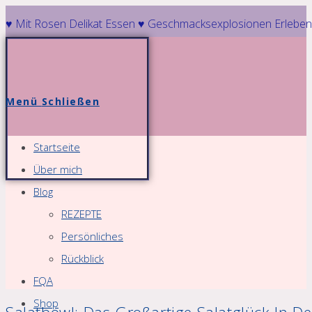
Zum
♥ Mit Rosen Delikat Essen ♥ Geschmacksexplosionen Erleben
Inhalt
springen
Menü
Schließen
Startseite
Über mich
Blog
REZEPTE
Persönliches
Rückblick
FQA
Shop