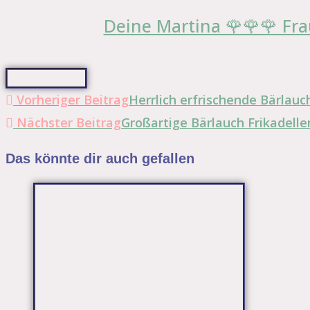
Deine Martina 🌹🌹🌹 Fra
Weitere
Vorheriger Beitrag
Herrlich erfrischende Bärlauc
Artikel
Nächster Beitrag
Großartige Bärlauch Frikadell
ansehen
Das könnte dir auch gefallen