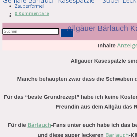
Geniale Bärlauch Käsespätzle – Super Leck
Zauberformel
Beitrags-
0 Kommentare
Website-
Kommentare:
Suche
Allgäuer Bärlauch K
Diese
umschalten
Website
Anzeig
Inhalte
durchsuchen
Allgäuer Käsespätzle sin
Manche behaupten zwar dass die Schwaben 
Für das “beste Grundrezept” habe ich keine Kost
Freundin aus dem Allgäu das R
Bärlauch
Für die
-Fans unter euch habe ich das 
Bärlauch
und diese super leckeren
-Kä