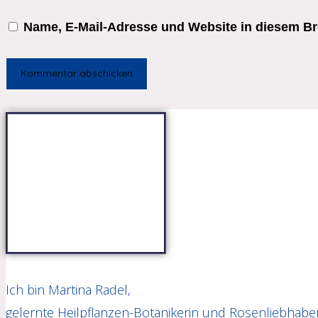
oder
E-
deine
Name, E-Mail-Adresse und Website in diesem B
Benutzernamen
Mail-
Website-
zum
Adresse
URL
Kommentieren
zum
ein
ein
Kommentieren
(optional)
ein
Ich bin Martina Radel,
gelernte Heilpflanzen-Botanikerin und Rosenliebhaber