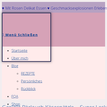
Zum
♥ Mit Rosen Delikat Essen ♥ Geschmacksexplosionen Erleben
Inhalt
springen
Menü
Schließen
Startseite
Über mich
Blog
REZEPTE
Persönliches
Rückblick
FQA
Shop